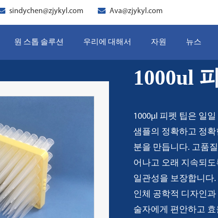
sindychen@zjykyl.com
Ava@zjykyl.com
원 스톱 솔루션
우리에 대해서
자원
뉴스
1000ul
1000µl 피펫 팁은 
샘플의 정확하고 정확한
분을 만듭니다. 고품
어나고 오래 지속되도
일관성을 보장합니다.
인체 공학적 디자인과 
술자에게 편안하고 효율