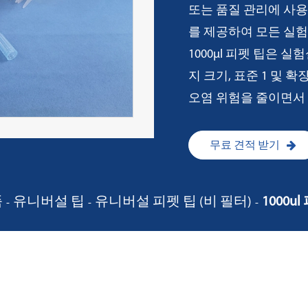
또는 품질 관리에 사용되
를 제공하여 모든 실
1000µl 피펫 팁은 실
지 크기, 표준 1 및 
오염 위험을 줄이면서 
무료 견적 받기
품
유니버설 팁
유니버설 피펫 팁 (비 필터)
1000u