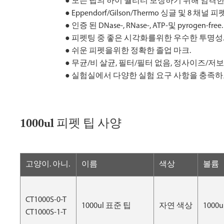
● 모든 팁의 하이 퀄리티 보장하기 위해 엄격한 
● Eppendorf/Gilson/Thermo 싱글 및 
● 인증 된 DNase-, RNase-, ATP-및 pyrogen-free.
● 피펫팅 중 좋은 시각화를위한 우수한 투명성
● 쉬운 피펫을위한 정확한 졸업 마크.
● 무균/비 살균, 필터/필터 없음, 정사이즈/저
● 실험실에서 다양한 실험 요구 사항을 충족하
1000ul 피펫 팁 사양
고양이. 아니.
이름
색상
볼륨
CT1000S-0-T
1000ul 표준 팁
자연 색상
1000u
CT1000S-1-T