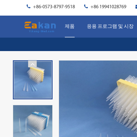
+86-0573-8797-9518
+86 19941028769
제품
응용 프로그램 및 시장