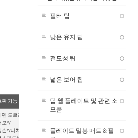
필터 팁
낮은 유지 팁
전도성 팁
넓은 보어 팁
딥 웰 플레이트 및 관련 소
호환 가능
모품
에펜 도르프®/
서모®/
플레이트 밀봉 매트 & 필
길슨®/니치요®/