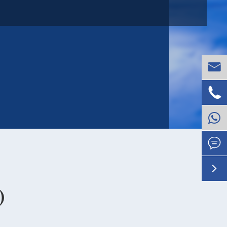




)