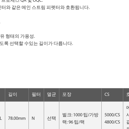
프로세스 QA 및 OQC.
8 채널 피펫터와 같은 메인 스트림 피펫터와 호환됩니다.
.
보유 형태의 가용성.
도록 선택할 수있는 길이가 다릅니다.
길이
필터
멸균
포장
CS
벌크: 1000 팁/가방
5000/CS
L
78.00mm
N
선택
랙: 96 팁/랙
4800/CS