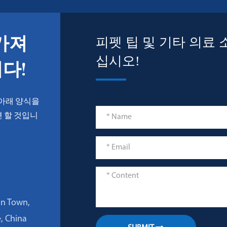
피펫 팁 및 기타 의료
 가져
십시오!
다!
 아래 양식을
 할 것입니
an Town,
e, China