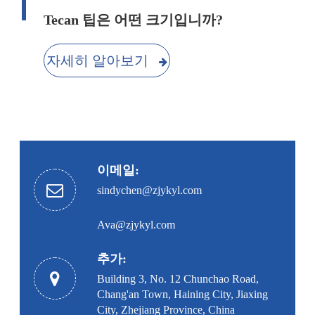
Tecan 팁은 어떤 크기입니까?
자세히 알아보기
이메일:
sindychen@zjykyl.com
Ava@zjykyl.com
추가:
Building 3, No. 12 Chunchao Road,
Chang'an Town, Haining City, Jiaxing
City, Zhejiang Province, China