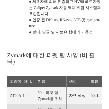
● 제 3 자에 의해 인증되고 HV96 헤드가있
는 Caliper Zymark 자동 액체 취급 시스템과
호환됩니다.
● 인증 된 DNase-, RNase-, ATP-및 pyrogen-
free.
● 필터, 멸균 및 저보유 형태의 가용성.
Zymark에 대한 피펫 팁 사양 (비 필
터)
고양이. 아니.
이름
색상
볼륨
50ul 피펫 팁
ZT50A-1-T
자연 색상
50μL
3
Zymark를 위해