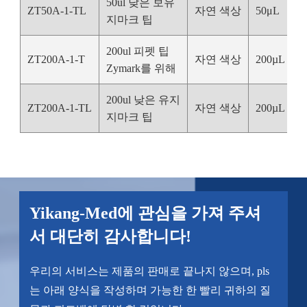
50ul 낮은 보유
ZT50A-1-TL
자연 색상
50μL
3
지마크 팁
200ul 피펫 팁
ZT200A-1-T
자연 색상
200µL
5
Zymark를 위해
200ul 낮은 유지
ZT200A-1-TL
자연 색상
200µL
5
지마크 팁
Yikang-Med에 관심을 가져 주셔
서 대단히 감사합니다!
우리의 서비스는 제품의 판매로 끝나지 않으며, pls
는 아래 양식을 작성하며 가능한 한 빨리 귀하의 질