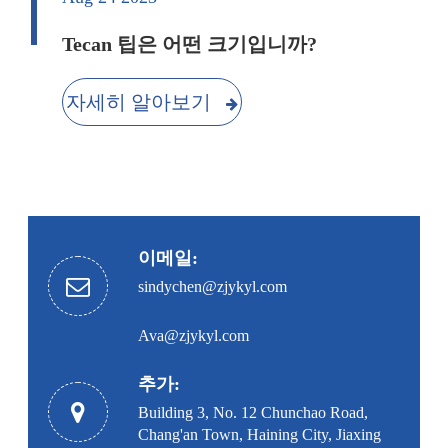
Tecan 팁은 어떤 크기입니까?
자세히 알아보기
이메일:
sindychen@zjykyl.com
Ava@zjykyl.com
추가:
Building 3, No. 12 Chunchao Road,
Chang'an Town, Haining City, Jiaxing