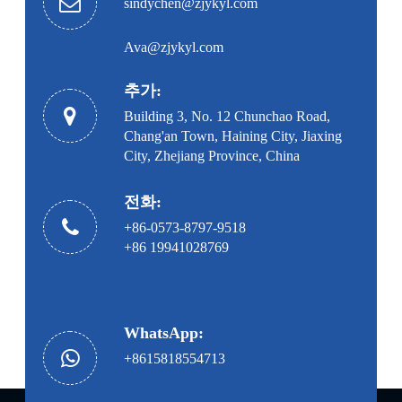
sindychen@zjykyl.com
Ava@zjykyl.com
추가:
Building 3, No. 12 Chunchao Road,
Chang'an Town, Haining City, Jiaxing
City, Zhejiang Province, China
전화:
+86-0573-8797-9518
+86 19941028769
WhatsApp:
+8615818554713