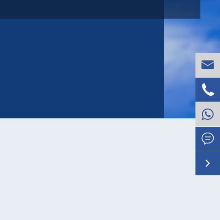



