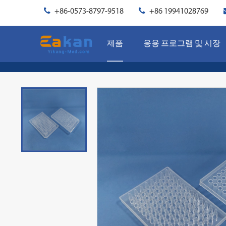
+86-0573-8797-9518
+86 19941028769
제품
응용 프로그램 및 시장