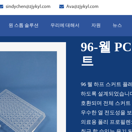
sindychen@zjykyl.com
Ava@zjykyl.com
원 스톱 솔루션
우리에 대해서
자원
뉴스
96-웰 
트
96 웰 하프 스커트 
하도록 설계되었습니다
호환되며 전체 스커트
우수한 열 전도성을 보
의료용 폴리 프로필렌
취급 할 수있는 융기 