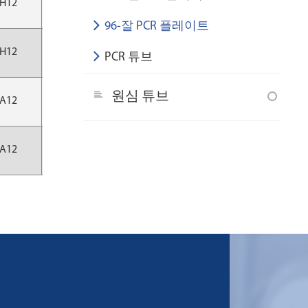
H12
10 pcs/bag
50 pcs/CS
96-잘 PCR 플레이트
H12
10 pcs/bag
50 pcs/CS
PCR 튜브
원심 튜브
A12
10 pcs/bag
50 pcs/CS
A12
10 pcs/bag
50 pcs/CS