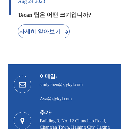
Aug 24 2023
Tecan 팁은 어떤 크기입니까?
자세히 알아보기
이메일:
sindychen@zjykyl.com
Ava@zjykyl.com
추가:
Building 3, No. 12 Chunchao Road,
Chang'an Town, Haining City, Jiaxing