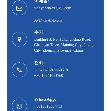
이메일:
sindychen@zjykyl.com
Ava@zjykyl.com
추가:
Building 3, No. 12 Chunchao Road,
Chang'an Town, Haining City, Jiaxing
City, Zhejiang Province, China
전화:
+86-0573-8797-9518
+86 19941028769
WhatsApp:
+8615818554713