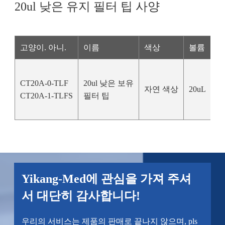
20ul 낮은 유지 필터 팁 사양
고양이. 아니.
이름
색상
볼륨
길
CT20A-0-TLF
20ul 낮은 보유
자연 색상
20uL
5
CT20A-1-TLFS
필터 팁
Yikang-Med에 관심을 가져 주셔
서 대단히 감사합니다!
우리의 서비스는 제품의 판매로 끝나지 않으며, pls